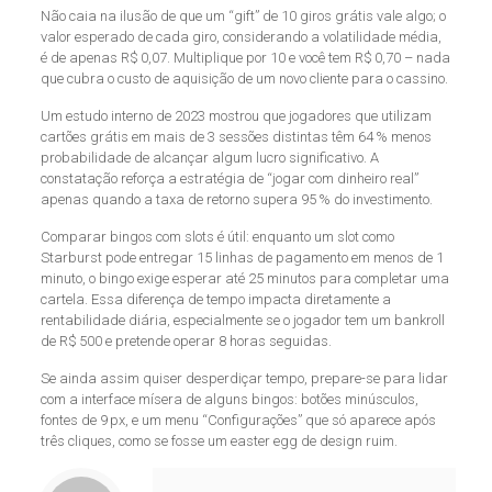
Não caia na ilusão de que um “gift” de 10 giros grátis vale algo; o
valor esperado de cada giro, considerando a volatilidade média,
é de apenas R$ 0,07. Multiplique por 10 e você tem R$ 0,70 – nada
que cubra o custo de aquisição de um novo cliente para o cassino.
Um estudo interno de 2023 mostrou que jogadores que utilizam
cartões grátis em mais de 3 sessões distintas têm 64 % menos
probabilidade de alcançar algum lucro significativo. A
constatação reforça a estratégia de “jogar com dinheiro real”
apenas quando a taxa de retorno supera 95 % do investimento.
Comparar bingos com slots é útil: enquanto um slot como
Starburst pode entregar 15 linhas de pagamento em menos de 1
minuto, o bingo exige esperar até 25 minutos para completar uma
cartela. Essa diferença de tempo impacta diretamente a
rentabilidade diária, especialmente se o jogador tem um bankroll
de R$ 500 e pretende operar 8 horas seguidas.
Se ainda assim quiser desperdiçar tempo, prepare-se para lidar
com a interface mísera de alguns bingos: botões minúsculos,
fontes de 9 px, e um menu “Configurações” que só aparece após
três cliques, como se fosse um easter egg de design ruim.