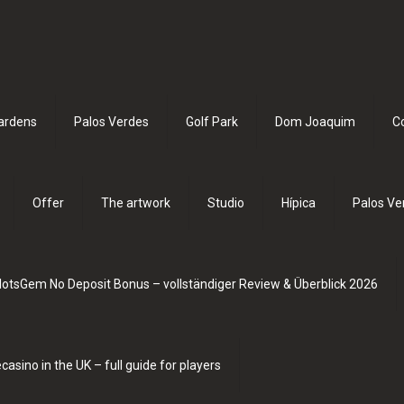
Gardens
Palos Verdes
Golf Park
Dom Joaquim
C
Offer
The artwork
Studio
Hípica
Palos Ve
lotsGem No Deposit Bonus – vollständiger Review & Überblick 2026
casino in the UK – full guide for players