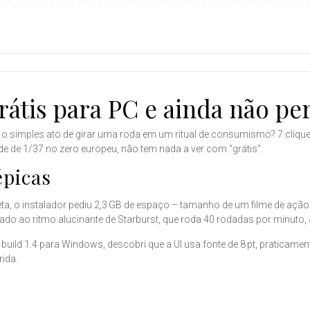
grátis para PC e ainda não pe
 o simples ato de girar uma roda em um ritual de consumismo? 7 clique
e de 1/37 no zero europeu, não tem nada a ver com “grátis”.
épicas
eta, o instalador pediu 2,3 GB de espaço – tamanho de um filme de açã
rado ao ritmo alucinante de Starburst, que roda 40 rodadas por minuto, 
uild 1.4 para Windows, descobri que a UI usa fonte de 8 pt, praticament
ida.