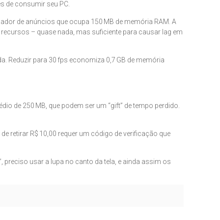
es de consumir seu PC.
regador de anúncios que ocupa 150 MB de memória RAM. A
e recursos – quase nada, mas suficiente para causar lag em
ada. Reduzir para 30 fps economiza 0,7 GB de memória
io de 250 MB, que podem ser um “gift” de tempo perdido.
de retirar R$ 10,00 requer um código de verificação que
”, preciso usar a lupa no canto da tela, e ainda assim os