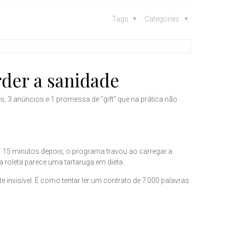
Tags
Categories
rder a sanidade
s, 3 anúncios e 1 promessa de “gift” que na prática não
o. 15 minutos depois, o programa travou ao carregar a
a roleta parece uma tartaruga em dieta.
e invisível. É como tentar ler um contrato de 7 000 palavras