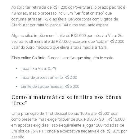
Ao solicitar retirada de R$1.200 do PokerStars, o prazo padrão é
48 horas, mas o processo inclui um “verification step” que
costuma atrasar 1‑2 dias úteis. Se você conta com 3 giros de
Starburst por minuto, perde 144 giros enquanto espera.
Alguns sites impõem um limite de R$5.000 por mês via Visa. Se
seu bankroll mensal é de R$7.000, você tem que “cobrir” R$2.000
usando outro método, o que eleva a taxa média a 1,2%.
Slots online Goiânia: O caos lucrativo que ninguém te conta
Taxa fixa Visa: 0,7%
Taxa de processamento: R$2,00
Limite de saque mensal: R$5.000
Como a matemática se infiltra nos bônus
“free”
Uma promoção de “first deposit bonus 100% até R$500” soa
como presente, mas exige rollover de 30x. R$500 x 30 = R$15.000
em apostas exigidas; isso é equivalente a jogar 200 rodadas de
um slot de 75% RTP, onde a expectativa negativa é de R$18,75 por
sessão.