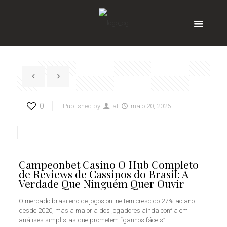
0
Published by
at
maio 20, 2026
Campeonbet Casino O Hub Completo
de Reviews de Cassinos do Brasil: A
Verdade Que Ninguém Quer Ouvir
O mercado brasileiro de jogos online tem crescido 27% ao ano
desde 2020, mas a maioria dos jogadores ainda confia em
análises simplistas que prometem “ganhos fáceis”.