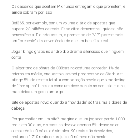
Os cassinos que aceitam Pix nunca entregam o que prometem, e
ainda cobram por isso
Bet365, por exemplo, tem um volume diário de apostas que
supera 2,3 bilhões de reais. Essa cifra demonstra liquidez, não
benevolência. E ainda assim, a promessa de “VIP” parece mais
um “presente” de conveniência do que um benefício real.
Jogar bingo grátis no android: o drama silencioso que ninguém
conta
O algoritmo de bônus da 888casino costuma conceder 1% de
retorno em média, enquanto o jackpot progressivo de Starburst
atinge 5% da receita total. A comparação revela que o marketing
de “free spins” funciona como um doce barato no dentista – atrai,
mas deixa um gosto amargo.
Site de apostas novo: quando a “novidade” só traz mais dores de
cabeça
Porque confiar em um site? Imagine que um jogador perde 1.800
reais em 30 dias, e o cassino devolve apenas 5% desse valor
como crédito. O cálculo é simples: 90 reais são devolvidos,
restando 1.710 reais de prejuízo. O número não mente.