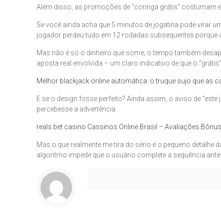
Além disso, as promoções de “coringa grátis” costumam exig
Se você ainda acha que 5 minutos de jogatina pode virar um 
jogador perdeu tudo em 12 rodadas subsequentes porque o
Mas não é só o dinheiro que some; o tempo também desapar
aposta real envolvida – um claro indicativo de que o “gráti
Melhor blackjack online automática: o truque sujo que as
E se o design fosse perfeito? Ainda assim, o aviso de “est
percebesse a advertência.
reals bet casino Cassinos Online Brasil – Avaliações Bônu
Mas o que realmente me tira do sério é o pequeno detalhe 
algoritmo impede que o usuário complete a sequência ante