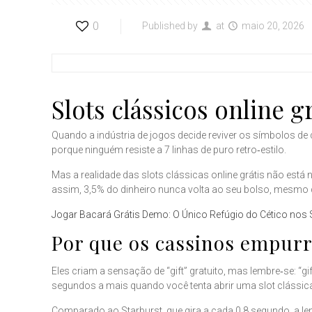
0
Published by
at
maio 20, 2026
Slots clássicos online g
Quando a indústria de jogos decide reviver os símbolos de
porque ninguém resiste a 7 linhas de puro retro‑estilo.
Mas a realidade das slots clássicas online grátis não está n
assim, 3,5% do dinheiro nunca volta ao seu bolso, mesmo
Jogar Bacará Grátis Demo: O Único Refúgio do Cético nos S
Por que os cassinos empurr
Eles criam a sensação de “gift” gratuito, mas lembre‑se: “gi
segundos a mais quando você tenta abrir uma slot clássica
Comparado ao Starburst, que gira a cada 0,8 segundo, a le