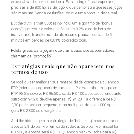
expectativa de jackpot por hora. Para atingir 1 real esperado,
precisaria de 800 horas de jogo, o que demonstra que esses jogos
são mais um “venda de ilusões” do que uma oportunidade real.
But the truth is that 888casino inclui um algoritmo de “bonus
decay” que reduz o valor do bônus em 0,2% a cada hora de
inatividade, transformando até mesmo pausas curtas de 5
minutos em perdas de 0,01% do crédito total.
Roleta grátis para jogar no celular: o caos que os operadores
chamam de “promoção”
Estratégias reais que não aparecem nos
termos de uso
Se você quiser melhorar sua rentabilidade, comece calculando o
RTP (retorno ao jogador) de cada slot. Por exemplo, um jogo com
RTP 96,5% devolve R$ 96,50 a cada R$ 100 apostados, enquanto
outro com 94,2% devolve apenas R$ 94,20 – a diferença de R$
2,30 pode parecer pequena, mas multiplicada por 1.000 spins,
gera R$ 2.300 de divergência.
And the hidden gem: a estratégia de “bet sizing” onde o jogador
aposta 2% do bankroll em cada rodada. Se o bankroll inicial for
R$ 500, a aposta será R$ 10. Quando o bankroll sobe para R$