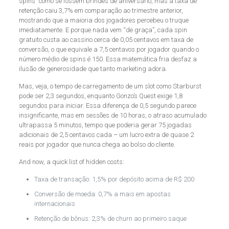
spins” como se fossem brindes de aniversário, mas a taxa de
retenção caiu 3,7% em comparação ao trimestre anterior,
mostrando que a maioria dos jogadores percebeu o truque
imediatamente. E porque nada vem “de graça”, cada spin
gratuito custa ao cassino cerca de 0,05 centavos em taxa de
conversão, o que equivale a 7,5 centavos por jogador quando o
número médio de spins é 150. Essa matemática fria desfaz a
ilusão de generosidade que tanto marketing adora.
Mas, veja, o tempo de carregamento de um slot como Starburst
pode ser 2,3 segundos, enquanto Gonzo’s Quest exige 1,8
segundos para iniciar. Essa diferença de 0,5 segundo parece
insignificante, mas em sessões de 10 horas, o atraso acumulado
ultrapassa 5 minutos, tempo que poderia gerar 75 jogadas
adicionais de 2,5 centavos cada – um lucro extra de quase 2
reais por jogador que nunca chega ao bolso do cliente.
And now, a quick list of hidden costs:
Taxa de transação: 1,5% por depósito acima de R$ 200
Conversão de moeda: 0,7% a mais em apostas
internacionais
Retenção de bônus: 2,3% de churn ao primeiro saque