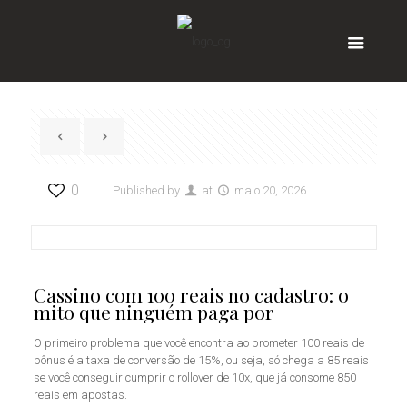
0
Published by
at
maio 20, 2026
Cassino com 100 reais no cadastro: o
mito que ninguém paga por
O primeiro problema que você encontra ao prometer 100 reais de
bônus é a taxa de conversão de 15%, ou seja, só chega a 85 reais
se você conseguir cumprir o rollover de 10x, que já consome 850
reais em apostas.