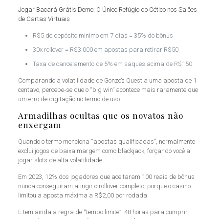
Jogar Bacará Grátis Demo: O Único Refúgio do Cético nos Salões
de Cartas Virtuais
R$5 de depósito mínimo em 7 dias = 35% do bônus
30x rollover = R$3.000 em apostas para retirar R$50
Taxa de cancelamento de 5% em saques acima de R$150
Comparando a volatilidade de Gonzo’s Quest a uma aposta de 1
centavo, percebe‑se que o “big win” acontece mais raramente que
um erro de digitação no termo de uso.
Armadilhas ocultas que os novatos não
enxergam
Quando o termo menciona “apostas qualificadas”, normalmente
exclui jogos de baixa margem como blackjack, forçando você a
jogar slots de alta volatilidade.
Em 2023, 12% dos jogadores que aceitaram 100 reais de bônus
nunca conseguiram atingir o rollover completo, porque o casino
limitou a aposta máxima a R$2,00 por rodada.
E tem ainda a regra de “tempo limite”: 48 horas para cumprir