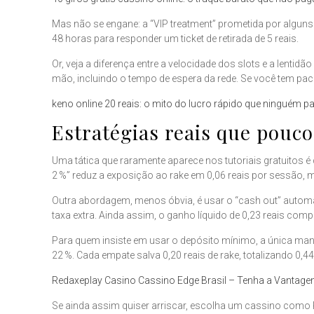
Mas não se engane: a “VIP treatment” prometida por algun
48 horas para responder um ticket de retirada de 5 reais.
Or, veja a diferença entre a velocidade dos slots e a lent
mão, incluindo o tempo de espera da rede. Se você tem pa
keno online 20 reais: o mito do lucro rápido que ninguém p
Estratégias reais que pouc
Uma tática que raramente aparece nos tutoriais gratuitos é
2 %” reduz a exposição ao rake em 0,06 reais por sessão, ma
Outra abordagem, menos óbvia, é usar o “cash out” automát
taxa extra. Ainda assim, o ganho líquido de 0,23 reais co
Para quem insiste em usar o depósito mínimo, a única mane
22 %. Cada empate salva 0,20 reais de rake, totalizando 0,44
Redaxeplay Casino Cassino Edge Brasil – Tenha a Vantage
Se ainda assim quiser arriscar, escolha um cassino como 