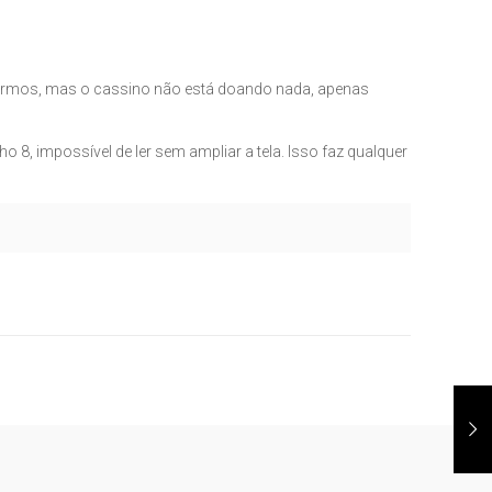
s termos, mas o cassino não está doando nada, apenas
, impossível de ler sem ampliar a tela. Isso faz qualquer