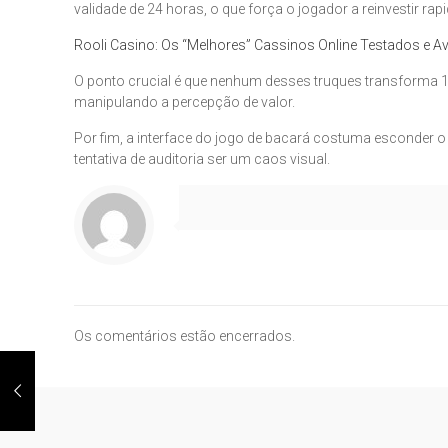
validade de 24 horas, o que força o jogador a reinvestir rap
Rooli Casino: Os “Melhores” Cassinos Online Testados e A
O ponto crucial é que nenhum desses truques transforma 10
manipulando a percepção de valor.
Por fim, a interface do jogo de bacará costuma esconder o
tentativa de auditoria ser um caos visual.
Os comentários estão encerrados.