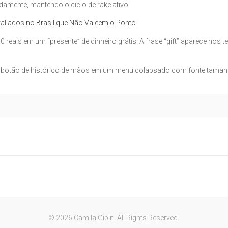
idamente, mantendo o ciclo de rake ativo.
valiados no Brasil que Não Valeem o Ponto
 reais em um “presente” de dinheiro grátis. A frase “gift” aparece no
 botão de histórico de mãos em um menu colapsado com fonte tamanho 8
© 2026 Camila Gibin. All Rights Reserved.