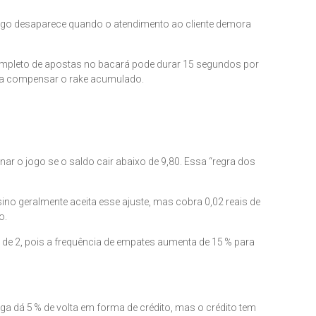
logo desaparece quando o atendimento ao cliente demora
o completo de apostas no bacará pode durar 15 segundos por
para compensar o rake acumulado.
ar o jogo se o saldo cair abaixo de 9,80. Essa “regra dos
no geralmente aceita esse ajuste, mas cobra 0,02 reais de
o.
 de 2, pois a frequência de empates aumenta de 15 % para
a dá 5 % de volta em forma de crédito, mas o crédito tem