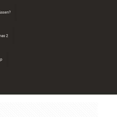
müssen?
nas 2
op