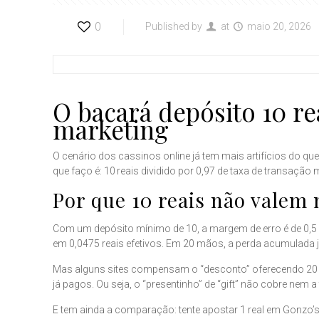
0
Published by
at
maio 20, 2026
O bacará depósito 10 r
marketing
O cenário dos cassinos online já tem mais artifícios do q
que faço é: 10 reais dividido por 0,97 de taxa de transaçã
Por que 10 reais não valem
Com um depósito mínimo de 10, a margem de erro é de 0,5 %
em 0,0475 reais efetivos. Em 20 mãos, a perda acumulada já
Mas alguns sites compensam o “desconto” oferecendo 20 “sp
já pagos. Ou seja, o “presentinho” de “gift” não cobre nem 
E tem ainda a comparação: tente apostar 1 real em Gonzo’s