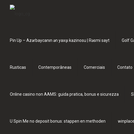
Pin Up – Azərbaycanın ən yaxşı kazinosu | Rəsmi sayt
Golf 
Rusticas
Contemporâneas
Comerciais
Contato
Online casino non AAMS: guida pratica, bonus e sicurezza
S
U Spin Me no deposit bonus: stappen en methoden
winplace