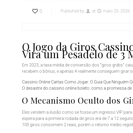
0
Published by
at
maio 20, 2026
O Jogo da Giros Cassin
Vira um Pesadelo de 3 
Em 2023, a taxa média de conversão dos “giros grátis” cai
recebem o bônus, e apenas 4 realmente conseguem girar se
Cassino Online Cartas Como Jogar: O Guia Que Ninguém Q
O desastre do cassino online boleto: como a promessa de 
O Mecanismo Oculto dos Gir
Eles vendem a ilusão como se fosse um ingresso VIP para 
espera para a primeira rodada de giros era de 7 a 12 segund
100 giros consomem 2 reais, porém o retorno médio registra