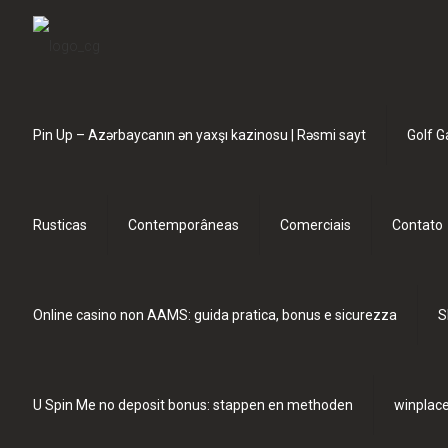
Pin Up – Azərbaycanın ən yaxşı kazinosu | Rəsmi sayt
Golf 
Rusticas
Contemporâneas
Comerciais
Contato
Online casino non AAMS: guida pratica, bonus e sicurezza
S
U Spin Me no deposit bonus: stappen en methoden
winplace