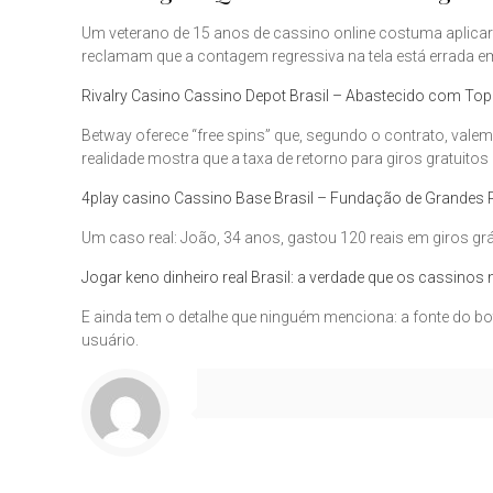
Um veterano de 15 anos de cassino online costuma aplicar a
reclamam que a contagem regressiva na tela está errada em
Rivalry Casino Cassino Depot Brasil – Abastecido com Top 
Betway oferece “free spins” que, segundo o contrato, valem
realidade mostra que a taxa de retorno para giros gratuito
4play casino Cassino Base Brasil – Fundação de Grandes Re
Um caso real: João, 34 anos, gastou 120 reais em giros grá
Jogar keno dinheiro real Brasil: a verdade que os cassinos
E ainda tem o detalhe que ninguém menciona: a fonte do botã
usuário.