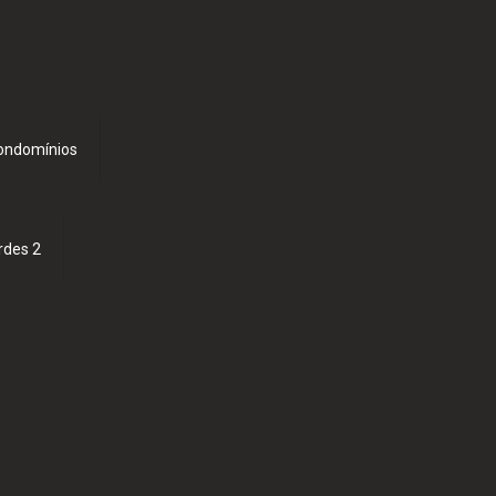
ondomínios
rdes 2