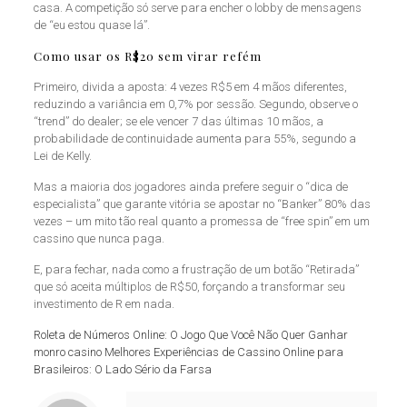
casa. A competição só serve para encher o lobby de mensagens
de “eu estou quase lá”.
Como usar os R$20 sem virar refém
Primeiro, divida a aposta: 4 vezes R$5 em 4 mãos diferentes,
reduzindo a variância em 0,7% por sessão. Segundo, observe o
“trend” do dealer; se ele vencer 7 das últimas 10 mãos, a
probabilidade de continuidade aumenta para 55%, segundo a
Lei de Kelly.
Mas a maioria dos jogadores ainda prefere seguir o “dica de
especialista” que garante vitória se apostar no “Banker” 80% das
vezes – um mito tão real quanto a promessa de “free spin” em um
cassino que nunca paga.
E, para fechar, nada como a frustração de um botão “Retirada”
que só aceita múltiplos de R$50, forçando a transformar seu
investimento de R em nada.
Roleta de Números Online: O Jogo Que Você Não Quer Ganhar
monro casino Melhores Experiências de Cassino Online para
Brasileiros: O Lado Sério da Farsa