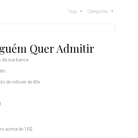
Tags
Categories
nguém Quer Admitir
% da sua banca.
ato.
o de rollover de 40×.
1.
ro acima de 1 R$.