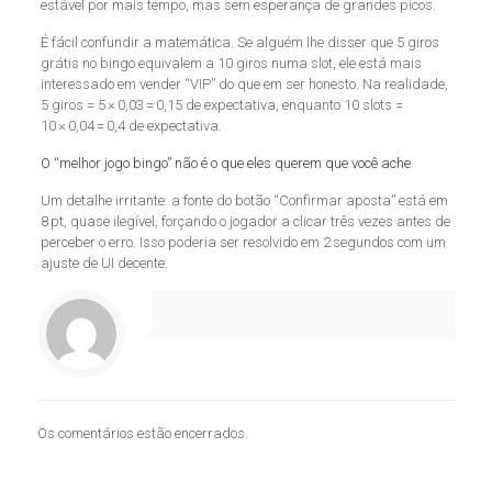
estável por mais tempo, mas sem esperança de grandes picos.
É fácil confundir a matemática. Se alguém lhe disser que 5 giros
grátis no bingo equivalem a 10 giros numa slot, ele está mais
interessado em vender “VIP” do que em ser honesto. Na realidade,
5 giros = 5 × 0,03 = 0,15 de expectativa, enquanto 10 slots =
10 × 0,04 = 0,4 de expectativa.
O “melhor jogo bingo” não é o que eles querem que você ache
Um detalhe irritante: a fonte do botão “Confirmar aposta” está em
8 pt, quase ilegível, forçando o jogador a clicar três vezes antes de
perceber o erro. Isso poderia ser resolvido em 2 segundos com um
ajuste de UI decente.
Os comentários estão encerrados.