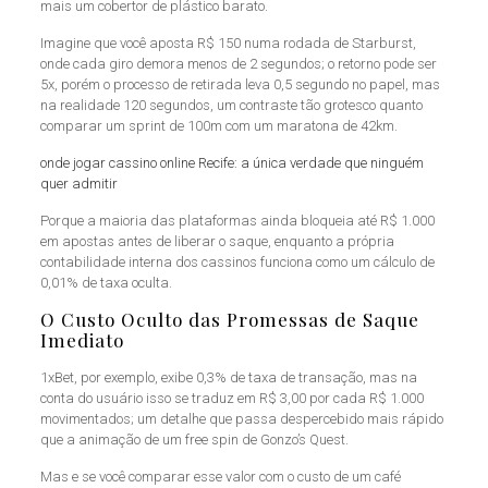
mais um cobertor de plástico barato.
Imagine que você aposta R$ 150 numa rodada de Starburst,
onde cada giro demora menos de 2 segundos; o retorno pode ser
5x, porém o processo de retirada leva 0,5 segundo no papel, mas
na realidade 120 segundos, um contraste tão grotesco quanto
comparar um sprint de 100m com um maratona de 42km.
onde jogar cassino online Recife: a única verdade que ninguém
quer admitir
Porque a maioria das plataformas ainda bloqueia até R$ 1.000
em apostas antes de liberar o saque, enquanto a própria
contabilidade interna dos cassinos funciona como um cálculo de
0,01% de taxa oculta.
O Custo Oculto das Promessas de Saque
Imediato
1xBet, por exemplo, exibe 0,3% de taxa de transação, mas na
conta do usuário isso se traduz em R$ 3,00 por cada R$ 1.000
movimentados; um detalhe que passa despercebido mais rápido
que a animação de um free spin de Gonzo’s Quest.
Mas e se você comparar esse valor com o custo de um café