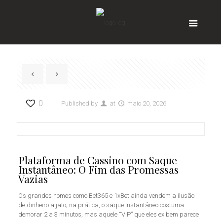
0
Published by
at
maio 20, 2026
Plataforma de Cassino com Saque
Instantâneo: O Fim das Promessas
Vazias
Os grandes nomes como Bet365 e 1xBet ainda vendem a ilusão
de dinheiro a jato; na prática, o saque instantâneo costuma
demorar 2 a 3 minutos, mas aquele “VIP” que eles exibem parece