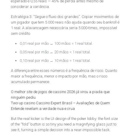
esperado é 0,55 reais — 45% de perda antes mesmo de
considerar a variância.
Estratégia 3: “Segue o fluxo dos grandes”. Copiar movimentos de
um jogador que tem 5.000 reais não ajuda quando seu bankroll é
1 real. A alavancagem necessária seria 5 000‑times, impossível
sem crédito.
0,01 real por mão → 100 mãos = 1 real total.
0,05 real por mão → 20 mãos = 1 real total.
0,10 real por mão → 10 mãos = 1 real total.
A diferença entre esses números é a frequência de risco. Quanto
maior a frequência, menor o impacto por mão, mas o risco
acumulado permanece.
O melhor site de jogos de cassino 2026 já virou a piada que
ninguém pediu
Two-up casino Cassino Expert Brasil – Avaliações de Quem
Entende revelam a verdade nua e crua
But the real kicker is the UI design of the poker lobby: the font size
of the “fold” button is so tiny you need a magnifying glass just to
see it, turning a simple decision into a near‑impossible task.