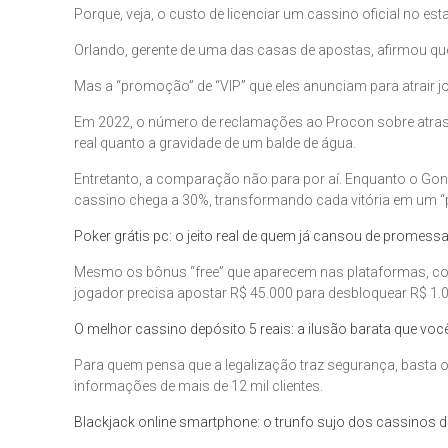
Porque, veja, o custo de licenciar um cassino oficial no 
Orlando, gerente de uma das casas de apostas, afirmou qu
Mas a “promoção” de “VIP” que eles anunciam para atrair jo
Em 2022, o número de reclamações ao Procon sobre atraso
real quanto a gravidade de um balde de água.
Entretanto, a comparação não para por aí. Enquanto o Gon
cassino chega a 30%, transformando cada vitória em um “pr
Poker grátis pc: o jeito real de quem já cansou de promess
Mesmo os bônus “free” que aparecem nas plataformas, como 
jogador precisa apostar R$ 45.000 para desbloquear R$ 1.
O melhor cassino depósito 5 reais: a ilusão barata que voc
Para quem pensa que a legalização traz segurança, basta 
informações de mais de 12 mil clientes.
Blackjack online smartphone: o trunfo sujo dos cassinos di