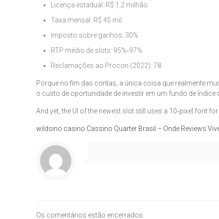
Licença estadual: R$ 1,2 milhão
Taxa mensal: R$ 45 mil
Imposto sobre ganhos: 30%
RTP médio de slots: 95%‑97%
Reclamações ao Procon (2022): 78
Porque no fim das contas, a única coisa que realmente mu
o custo de oportunidade de investir em um fundo de índic
And yet, the UI of the newest slot still uses a 10‑pixel font 
wildsino casino Cassino Quarter Brasil – Onde Reviews V
Os comentários estão encerrados.