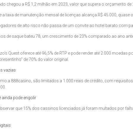
estado chegou a R$ 1,2 milhão em 2023, valor que supera o orçamento d
e a taxa de manutenção mensal de licenças alcança R$ 45.000, quase o
gadores de alto risco não passa de um convite ao hotel barato com papel
s de saque bateu 78, um crescimento de 23% comparado ao ano anteri
zo’s Quest oferece até 96,5% de RTP e pode render até 2.000 moedas p
esentinho” de 70% do valor original.
as vazias
a 888casino, são limitados a 1.000 reais de crédito, com requisitos d
000.
ê ainda pode engolir
observar que 15% dos cassinos licenciados já foram multados por fal
gitais