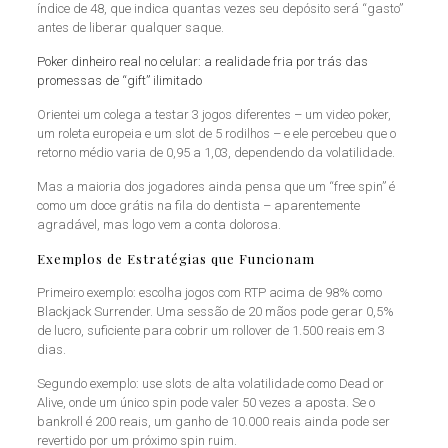
índice de 48, que indica quantas vezes seu depósito será “gasto”
antes de liberar qualquer saque.
Poker dinheiro real no celular: a realidade fria por trás das
promessas de “gift” ilimitado
Orientei um colega a testar 3 jogos diferentes – um video poker,
um roleta europeia e um slot de 5 rodilhos – e ele percebeu que o
retorno médio varia de 0,95 a 1,03, dependendo da volatilidade.
Mas a maioria dos jogadores ainda pensa que um “free spin” é
como um doce grátis na fila do dentista – aparentemente
agradável, mas logo vem a conta dolorosa.
Exemplos de Estratégias que Funcionam
Primeiro exemplo: escolha jogos com RTP acima de 98% como
Blackjack Surrender. Uma sessão de 20 mãos pode gerar 0,5%
de lucro, suficiente para cobrir um rollover de 1.500 reais em 3
dias.
Segundo exemplo: use slots de alta volatilidade como Dead or
Alive, onde um único spin pode valer 50 vezes a aposta. Se o
bankroll é 200 reais, um ganho de 10.000 reais ainda pode ser
revertido por um próximo spin ruim.