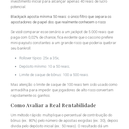
investimento inicial para alcançar apenas 40 reais de lucro
potencial.
Blackjack aposta mínima 50 reais: o único filtro que separa os
apostadores de papel dos que realmente conhecem o risco
Se você comparar esse cenário a um jackpot de 5.000 reais que
paga com 0,02% de chance, fica evidente que o cassino prefere
mini‑payouts constantes a um grande risco que poderia quebrar
seu bankroll.
Rollover típico: 25x a 35x;
Depósito mínimo: 10 a 50 reais;
Limite de saque de bônus: 100 a 500 reais.
Mas atenção: o limite de saque de 100 reais tem sido usado como
armadilha para impedir que jogadores de alto risco convertam
rapidamente os ganhos.
Como Avaliar a Real Rentabilidade
Um método rápido: multiplique o percentual de contribuição do
bônus (ex.: 80%) pelo número de apostas exigidas (ex.: 30), depois
divida pelo depósito inicial (ex.: 50 reais). O resultado dá um