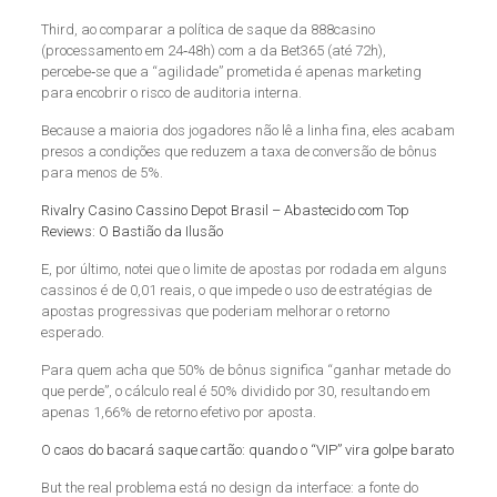
Third, ao comparar a política de saque da 888casino
(processamento em 24‑48h) com a da Bet365 (até 72h),
percebe‑se que a “agilidade” prometida é apenas marketing
para encobrir o risco de auditoria interna.
Because a maioria dos jogadores não lê a linha fina, eles acabam
presos a condições que reduzem a taxa de conversão de bônus
para menos de 5%.
Rivalry Casino Cassino Depot Brasil – Abastecido com Top
Reviews: O Bastião da Ilusão
E, por último, notei que o limite de apostas por rodada em alguns
cassinos é de 0,01 reais, o que impede o uso de estratégias de
apostas progressivas que poderiam melhorar o retorno
esperado.
Para quem acha que 50% de bônus significa “ganhar metade do
que perde”, o cálculo real é 50% dividido por 30, resultando em
apenas 1,66% de retorno efetivo por aposta.
O caos do bacará saque cartão: quando o “VIP” vira golpe barato
But the real problema está no design da interface: a fonte do