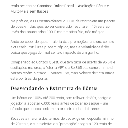
reals bet casino Cassinos Online Brasil – Avaliações Bônus e
Muito Mais sem Ilusões
Na prática, a 888casino oferece 2.000% de retorno em um pacote
de boas-vindas que, ao ser convertido, resulta em 40 reais ao
invés dos anunciados 100. É matemática fria, não mágica.
Ando percebendo que a maioria das promoções funciona como o
slot Starburst: luzes piscam rápido, mas a volatilidade é tão
baixa que o jogador mal sente o impacto de um ganho.
Comparado ao Gonzo’s Quest, que tem taxa de acerto de 96,5% e
oscilações maiores, a “oferta VIP” da Bet365 soa como um motel
barato recém-pintado — parece luxo, mas o cheiro de tinta ainda
está por trás da porta.
Desvendando a Estrutura de Bônus
Um bônus de 100% até 200 reais, com rollover de 30x, obriga o
jogador a apostar 6.000 reais antes de tocar no saque – um
cálculo que poucos contam na primeira linha do banner.
Because a maioria dos termos de uso exige um depósito mínimo
de 20 reais, o custo efetivo da “promoção” chega a 120 reais de