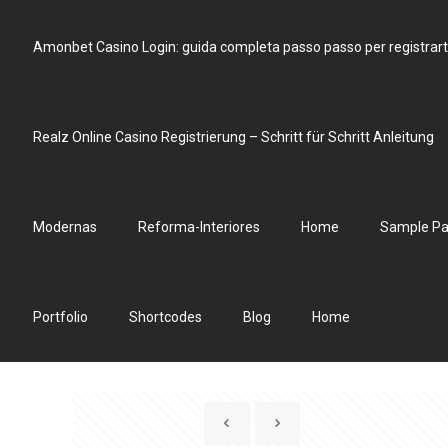
Amonbet Casino Login: guida completa passo passo per registrarti
Realz Online Casino Registrierung – Schritt für Schritt Anleitung
Modernas
Reforma-Interiores
Home
Sample P
Portfolio
Shortcodes
Blog
Home