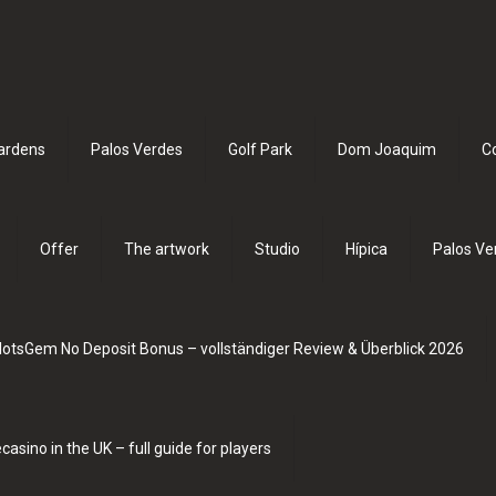
Gardens
Palos Verdes
Golf Park
Dom Joaquim
C
Offer
The artwork
Studio
Hípica
Palos Ve
lotsGem No Deposit Bonus – vollständiger Review & Überblick 2026
casino in the UK – full guide for players