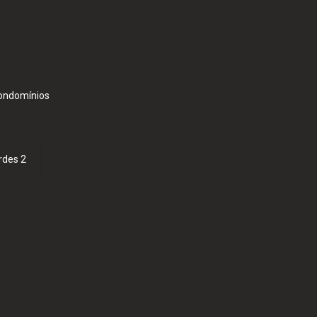
ondomínios
rdes 2