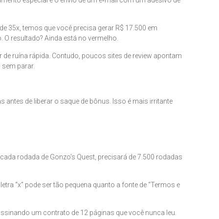
atamento especial é o envio de um e‑mail com um adesivo de
de 35x, temos que você precisa gerar R$ 17.500 em
. O resultado? Ainda está no vermelho.
 de ruína rápida. Contudo, poucos sites de review apontam
o sem parar.
antes de liberar o saque de bônus. Isso é mais irritante
 cada rodada de Gonzo’s Quest, precisará de 7.500 rodadas
etra “x” pode ser tão pequena quanto a fonte de “Termos e
assinando um contrato de 12 páginas que você nunca leu.