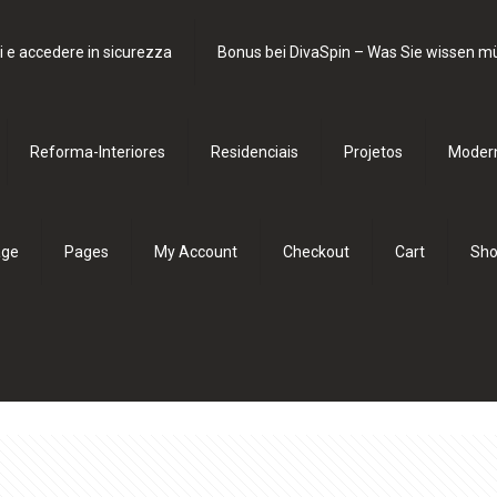
 e accedere in sicurezza
Bonus bei DivaSpin – Was Sie wissen 
Reforma-Interiores
Residenciais
Projetos
Moder
age
Pages
My Account
Checkout
Cart
Sh