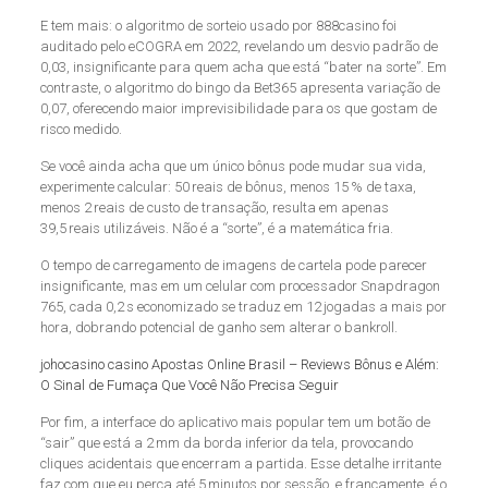
E tem mais: o algoritmo de sorteio usado por 888casino foi
auditado pelo eCOGRA em 2022, revelando um desvio padrão de
0,03, insignificante para quem acha que está “bater na sorte”. Em
contraste, o algoritmo do bingo da Bet365 apresenta variação de
0,07, oferecendo maior imprevisibilidade para os que gostam de
risco medido.
Se você ainda acha que um único bônus pode mudar sua vida,
experimente calcular: 50 reais de bônus, menos 15 % de taxa,
menos 2 reais de custo de transação, resulta em apenas
39,5 reais utilizáveis. Não é a “sorte”, é a matemática fria.
O tempo de carregamento de imagens de cartela pode parecer
insignificante, mas em um celular com processador Snapdragon
765, cada 0,2 s economizado se traduz em 12 jogadas a mais por
hora, dobrando potencial de ganho sem alterar o bankroll.
johocasino casino Apostas Online Brasil – Reviews Bônus e Além:
O Sinal de Fumaça Que Você Não Precisa Seguir
Por fim, a interface do aplicativo mais popular tem um botão de
“sair” que está a 2 mm da borda inferior da tela, provocando
cliques acidentais que encerram a partida. Esse detalhe irritante
faz com que eu perca até 5 minutos por sessão, e francamente, é o