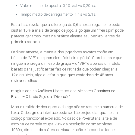
Valor mínimo de aposta: 0,10 real vs 0,20 real
Tempo médio de carregamento: 1,4 s vs 2,1 s
Essa lista revela que a diferença de 0,6 s no carregamento pode
custar 15% a mais de tempo de jogo, algo que um “free spin” pode
parecer generoso, mas na prática elimina seu bankroll antes da
primeira rodada.
Ordinariamente, a maioria dos jogadores novatos confia em
bônus de “VIP” que prometem “dinheiro grátis”. O problema é que
ninguém entrega dinheiro de graça – o “VIP” é apenas um rótulo
barato para justificar tarifas de retirada que podem chegar a
12 dias úteis, algo que faria qualquer contadora de 48 anos
revirar os olhos.
magius casino Análises Honestas dos Melhores Cassinos do
Brasil – O Lado Sujo da “Diversão”
Mas a realidade dos apps de bingo não se resume a números de
taxa. O design da interface pode ser tão prejudicial quanto um
código promocional expirado. No caso de PokerStars, a tela de
escolha de cartela ocupa 78% da resolução do smartphone
1080p, diminuindo a área de visualização e forçando o toque