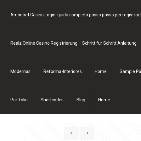
Amonbet Casino Login: guida completa passo passo per registrarti
Realz Online Casino Registrierung – Schritt für Schritt Anleitung
Modernas
Reforma-Interiores
Home
Sample P
Portfolio
Shortcodes
Blog
Home