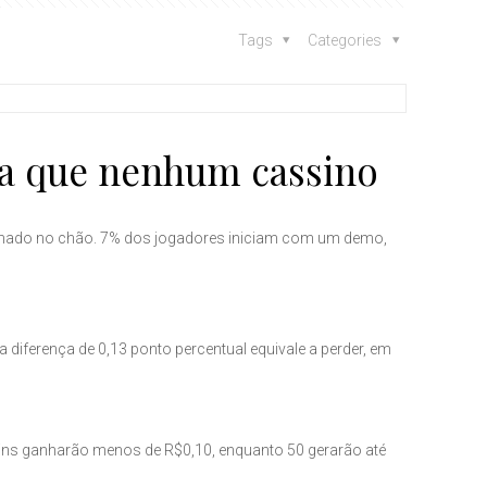
Tags
Categories
ga que nenhum cassino
ramado no chão. 7% dos jogadores iniciam com um demo,
 diferença de 0,13 ponto percentual equivale a perder, em
spins ganharão menos de R$0,10, enquanto 50 gerarão até