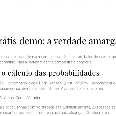
grátis demo: a verdade amar
, mas a realidade tem a mesma consistência de um balde de leite der
 garantido. Mas a matemática fria demonstra o contrário.
o cálculo das probabilidades
,1% – e compará‑la ao RTP de Gonzo’s Quest – 95,97% – perceberá que a
parece nos demos, onde o “dinheiro” virtual não tem peso real.
alões de Cartas Virtuais
lot de 5 linhas com volatilidade alta. Estatisticamente, 250 desses 
recisará de sorte quase sobrenatural para alcançar R0 de lucro real.