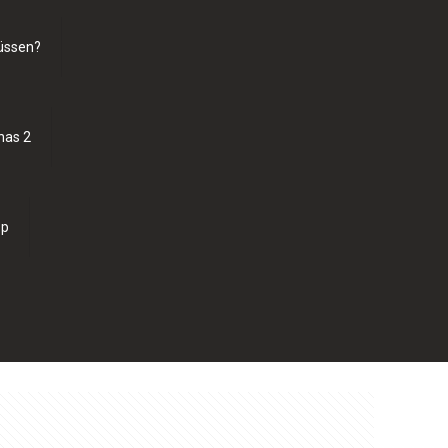
müssen?
nas 2
op