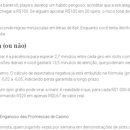
bankroll, players develop um hábito perigoso: acreditar que a estraté
chegar a R$100. Se alguém apostar R$100 em 20 spins, o risco total d
conde regras minúsculas em letras de 8 pt. Enquanto você tenta decifra
sta.
 (ou não)
r é a paciência para esperar 2,7 minutos entre cada giro em slots com
essões diárias e você gastará 13,5 minutos de atenção, que poderiam se
 demo. O cálculo de expectativa negativa já está embutido na fórmula: 
-0,02 a -0,05, indicando perda garantida a longo prazo.
e um spin grátis pode virar a maré. A realidade é que, para cada R$1.0
formando R$20 em apenas R$0,67 de valor real.
e Enganoso das Promessas de Casino
otimista, quem joga três vezes por semana em demonstrações de slots 