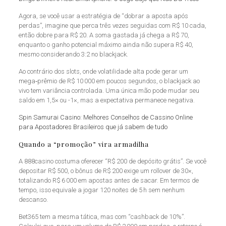
Agora, se você usar a estratégia de “dobrar a aposta após
perdas”, imagine que perca três vezes seguidas com R$ 10 cada,
então dobre para R$ 20. A soma gastada já chega a R$ 70,
enquanto o ganho potencial máximo ainda não supera R$ 40,
mesmo considerando 3:2 no blackjack.
Ao contrário dos slots, onde volatilidade alta pode gerar um
mega‑prêmio de R$ 10 000 em poucos segundos, o blackjack ao
vivo tem variância controlada. Uma única mão pode mudar seu
saldo em 1,5× ou -1×, mas a expectativa permanece negativa.
Spin Samurai Casino: Melhores Conselhos de Cassino Online
para Apostadores Brasileiros que já sabem de tudo
Quando a “promoção” vira armadilha
A 888casino costuma oferecer “R$ 200 de depósito grátis”. Se você
depositar R$ 500, o bônus de R$ 200 exige um rollover de 30×,
totalizando R$ 6 000 em apostas antes de sacar. Em termos de
tempo, isso equivale a jogar 120 noites de 5 h sem nenhum
descanso.
Bet365 tem a mesma tática, mas com “cashback de 10%”.