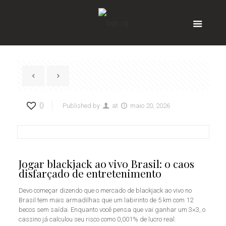
0
Published by
at
maio 20, 2026
Jogar blackjack ao vivo Brasil: o caos
disfarçado de entretenimento
Devo começar dizendo que o mercado de blackjack ao vivo no
Brasil tem mais armadilhas que um labirinto de 5 km com 12
becos sem saída. Enquanto você pensa que vai ganhar um 3×3, o
cassino já calculou seu risco como 0,001% de lucro real.