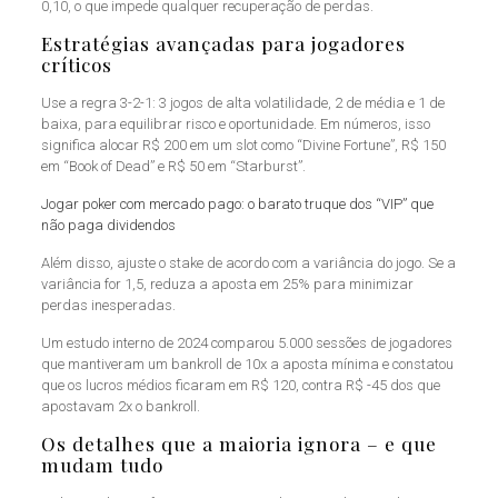
0,10, o que impede qualquer recuperação de perdas.
Estratégias avançadas para jogadores
críticos
Use a regra 3-2-1: 3 jogos de alta volatilidade, 2 de média e 1 de
baixa, para equilibrar risco e oportunidade. Em números, isso
significa alocar R$ 200 em um slot como “Divine Fortune”, R$ 150
em “Book of Dead” e R$ 50 em “Starburst”.
Jogar poker com mercado pago: o barato truque dos “VIP” que
não paga dividendos
Além disso, ajuste o stake de acordo com a variância do jogo. Se a
variância for 1,5, reduza a aposta em 25% para minimizar
perdas inesperadas.
Um estudo interno de 2024 comparou 5.000 sessões de jogadores
que mantiveram um bankroll de 10x a aposta mínima e constatou
que os lucros médios ficaram em R$ 120, contra R$ -45 dos que
apostavam 2x o bankroll.
Os detalhes que a maioria ignora – e que
mudam tudo