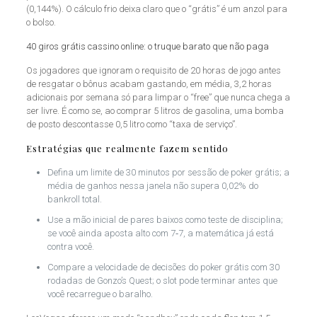
(0,144%). O cálculo frio deixa claro que o “grátis” é um anzol para
o bolso.
40 giros grátis cassino online: o truque barato que não paga
Os jogadores que ignoram o requisito de 20 horas de jogo antes
de resgatar o bônus acabam gastando, em média, 3,2 horas
adicionais por semana só para limpar o “free” que nunca chega a
ser livre. É como se, ao comprar 5 litros de gasolina, uma bomba
de posto descontasse 0,5 litro como “taxa de serviço”.
Estratégias que realmente fazem sentido
Defina um limite de 30 minutos por sessão de poker grátis; a
média de ganhos nessa janela não supera 0,02% do
bankroll total.
Use a mão inicial de pares baixos como teste de disciplina;
se você ainda aposta alto com 7‑7, a matemática já está
contra você.
Compare a velocidade de decisões do poker grátis com 30
rodadas de Gonzo’s Quest; o slot pode terminar antes que
você recarregue o baralho.