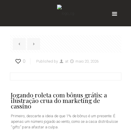
0
Published by
at
maio 20, 2026
Jogando roleta com bônus grátis: a
ilustração crua do marketing de
cassino
Primeiro, descarte a ideia de que 1% de bônus é um presente. É
apenas um número jogado ao vento, como se a casa distribuísse
“gifts” para afastar a culpa.