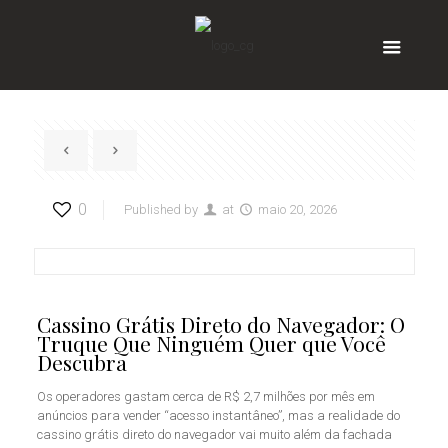
0
Published by
at
maio 20, 2026
Cassino Grátis Direto do Navegador: O
Truque Que Ninguém Quer que Você
Descubra
Os operadores gastam cerca de R$ 2,7 milhões por mês em
anúncios para vender “acesso instantâneo”, mas a realidade do
cassino grátis direto do navegador vai muito além da fachada