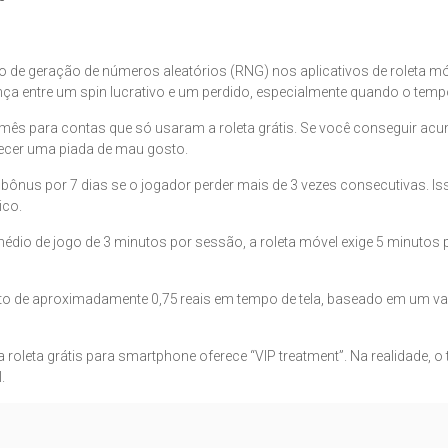
 de geração de números aleatórios (RNG) nos aplicativos de roleta mó
ença entre um spin lucrativo e um perdido, especialmente quando o tempo
 mês para contas que só usaram a roleta grátis. Se você conseguir acumu
arecer uma piada de mau gosto.
bônus por 7 dias se o jogador perder mais de 3 vezes consecutivas. I
ico.
dio de jogo de 3 minutos por sessão, a roleta móvel exige 5 minutos
lto de aproximadamente 0,75 reais em tempo de tela, baseado em um valo
 a roleta grátis para smartphone oferece “VIP treatment”. Na realidade
.