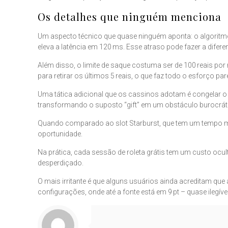
Os detalhes que ninguém menciona
Um aspecto técnico que quase ninguém aponta: o algoritmo
eleva a latência em 120 ms. Esse atraso pode fazer a difer
Além disso, o limite de saque costuma ser de 100 reais por
para retirar os últimos 5 reais, o que faz todo o esforço p
Uma tática adicional que os cassinos adotam é congelar o 
transformando o suposto “gift” em um obstáculo burocrát
Quando comparado ao slot Starburst, que tem um tempo mé
oportunidade.
Na prática, cada sessão de roleta grátis tem um custo ocu
desperdiçado.
O mais irritante é que alguns usuários ainda acreditam que
configurações, onde até a fonte está em 9 pt – quase ilegível