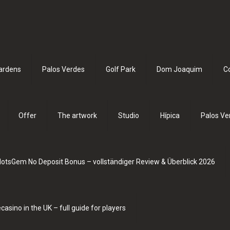
Gardens
Palos Verdes
Golf Park
Dom Joaquim
C
Offer
The artwork
Studio
Hípica
Palos Ve
lotsGem No Deposit Bonus – vollständiger Review & Überblick 2026
casino in the UK – full guide for players