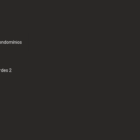
ondomínios
rdes 2