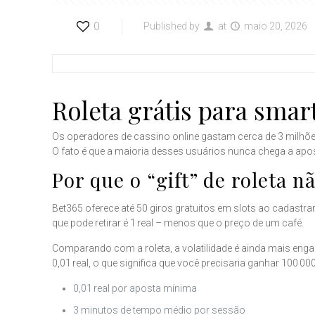
0
Published by
at
maio 20, 2026
Roleta grátis para smar
Os operadores de cassino online gastam cerca de 3 milhões
O fato é que a maioria desses usuários nunca chega a apo
Por que o “gift” de roleta n
Bet365 oferece até 50 giros gratuitos em slots ao cadastr
que pode retirar é 1 real – menos que o preço de um café.
Comparando com a roleta, a volatilidade é ainda mais enga
0,01 real, o que significa que você precisaria ganhar 100 0
0,01 real por aposta mínima
3 minutos de tempo médio por sessão