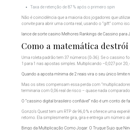
Taxa de retenção de 87 % após o primeiro spin
Não é coincidência que a maioria dos jogadores que utiliza
convite para abrir uma conta real, usando o “gift” como isc
lance de sorte casino Melhores Rankings de Cassino para 
Como a matemática destrói 
Uma roleta padrão tem 37 números (0‑36). Se o cassino fo
1 para 1 nas apostas simples. Multiplicando –0,027 por 20,
Quando a aposta mínima de 2 reais vira o seu único limite 
Mas os sites compensam essa perda com “multiplicadores d
terminaria com 0,06 real de risco – quase nada comparado 
O “cassino digital brasileiro confiável” não é um conto de
Gonzo’s Quest tem um RTP de 96,0 % e oferece uma experiê
retorno. Ela simplesmente gira, gira e entrega um número 
Bingo da Multiplicação Como Jogar: O Truque Sujo que Ni