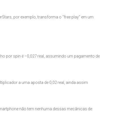
erStars, por exemplo, transforma o “free play” em um
anho por spin é –0,027 real, assumindo um pagamento de
plicador a uma aposta de 0,02 real, ainda assim
ra smartphone não tem nenhuma dessas mecânicas de