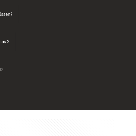
müssen?
nas 2
op