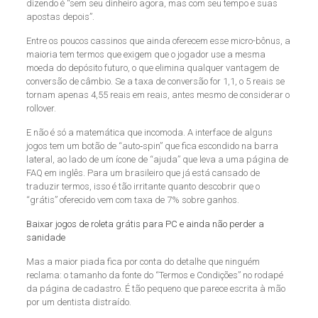
dizendo é “sem seu dinheiro agora, mas com seu tempo e suas
apostas depois”.
Entre os poucos cassinos que ainda oferecem esse micro-bônus, a
maioria tem termos que exigem que o jogador use a mesma
moeda do depósito futuro, o que elimina qualquer vantagem de
conversão de câmbio. Se a taxa de conversão for 1,1, o 5 reais se
tornam apenas 4,55 reais em reais, antes mesmo de considerar o
rollover.
E não é só a matemática que incomoda. A interface de alguns
jogos tem um botão de “auto‑spin” que fica escondido na barra
lateral, ao lado de um ícone de “ajuda” que leva a uma página de
FAQ em inglês. Para um brasileiro que já está cansado de
traduzir termos, isso é tão irritante quanto descobrir que o
“grátis” oferecido vem com taxa de 7% sobre ganhos.
Baixar jogos de roleta grátis para PC e ainda não perder a
sanidade
Mas a maior piada fica por conta do detalhe que ninguém
reclama: o tamanho da fonte do “Termos e Condições” no rodapé
da página de cadastro. É tão pequeno que parece escrita à mão
por um dentista distraído.