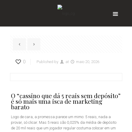
0
Published by
at
maio 20, 2026
O “cassino que dá 5 reais sem depósito”
é só mais uma isca de marketing
barato
Logo de cara, a promessa parece um mimo: 5 reais, nada a
provar, só clicar. Mas 5 reais são 0,025% da média de depósito
de 20 mil reais que um jogador regular costuma colocar em um