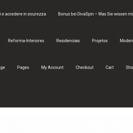
 e accedere in sicurezza
Bonus bei DivaSpin – Was Sie wissen 
Reforma-Interiores
Residenciais
Projetos
Moder
age
Pages
My Account
Checkout
Cart
Sh