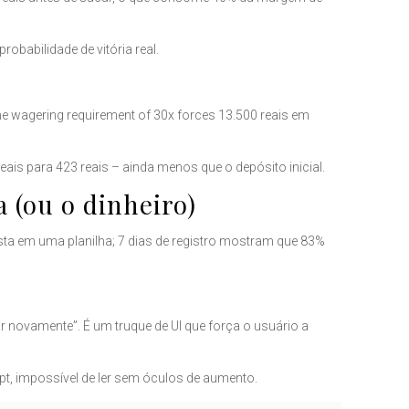
obabilidade de vitória real.
, the wagering requirement of 30x forces 13.500 reais em
reais para 423 reais – ainda menos que o depósito inicial.
 (ou o dinheiro)
osta em uma planilha; 7 dias de registro mostram que 83%
ar novamente”. É um truque de UI que força o usuário a
pt, impossível de ler sem óculos de aumento.