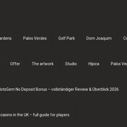
Gardens
Palos Verdes
Golf Park
Dom Joaquim
C
Offer
The artwork
Studio
Hípica
Palos Ve
lotsGem No Deposit Bonus – vollständiger Review & Überblick 2026
casino in the UK – full guide for players