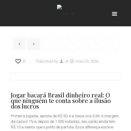
0
Published by
at
maio 20, 2026
Jogar bacará Brasil dinheiro real: O
que ninguém te conta sobre a ilusão
dos lucros
Primeira jogada, aposta de R$ 50, e a mesa vira 0,99. A margem
da casa é 1% e, depois de 1.000 rodadas, seu saldo ainda tem
R$ 10 a menos que o ponto de partida. Essa diferença escorre