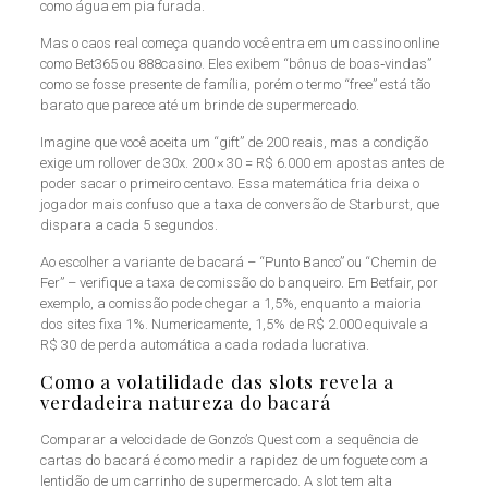
como água em pia furada.
Mas o caos real começa quando você entra em um cassino online
como Bet365 ou 888casino. Eles exibem “bônus de boas‑vindas”
como se fosse presente de família, porém o termo “free” está tão
barato que parece até um brinde de supermercado.
Imagine que você aceita um “gift” de 200 reais, mas a condição
exige um rollover de 30x. 200 × 30 = R$ 6.000 em apostas antes de
poder sacar o primeiro centavo. Essa matemática fria deixa o
jogador mais confuso que a taxa de conversão de Starburst, que
dispara a cada 5 segundos.
Ao escolher a variante de bacará – “Punto Banco” ou “Chemin de
Fer” – verifique a taxa de comissão do banqueiro. Em Betfair, por
exemplo, a comissão pode chegar a 1,5%, enquanto a maioria
dos sites fixa 1%. Numericamente, 1,5% de R$ 2.000 equivale a
R$ 30 de perda automática a cada rodada lucrativa.
Como a volatilidade das slots revela a
verdadeira natureza do bacará
Comparar a velocidade de Gonzo’s Quest com a sequência de
cartas do bacará é como medir a rapidez de um foguete com a
lentidão de um carrinho de supermercado. A slot tem alta