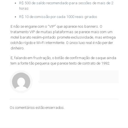
R$ 500 de saldo recomendado para sessões de mais de 2
horas
R$ 10 de comissão por cada 1000 reais girados
E não se engane com o “VIP” que aparece nos banners. O
tratamento VIP de muitas plataformas se parece mais com um
motel barato recém‑pintado: promete exclusividade, mas entrega
colchão rígido e Wi‑Fi intermitente. O único luxo real é não perder
dinheiro.
E, falando em frustração, o botão de confirmação de saque ainda
tem a fonte tão pequena que parece texto de contrato de 1992.
Os comentários estão encerrados.