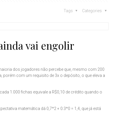
Tags
Categories
inda vai engolir
 A maioria dos jogadores não percebe que, mesmo com 200
 porém com um requisito de 3x o depósito, o que eleva a
e cada 1.000 fichas equivale a R$0,10 de crédito quando o
ctativa matemática dá 0,7*2 + 0.3*0 = 1,4, que já está