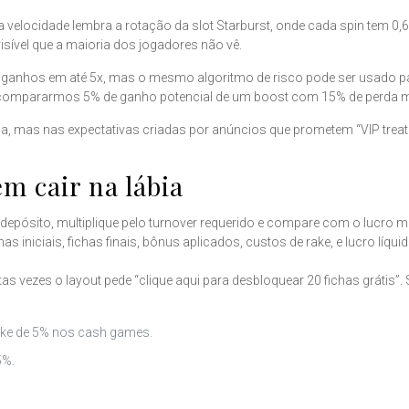
elocidade lembra a rotação da slot Starburst, onde cada spin tem 0,6% d
isível que a maioria dos jogadores não vê.
a ganhos em até 5x, mas o mesmo algoritmo de risco pode ser usado p
 compararmos 5% de ganho potencial de um boost com 15% de perda méd
ema, mas nas expectativas criadas por anúncios que prometem “VIP treat
m cair na lábia
 o depósito, multiplique pelo turnover requerido e compare com o lucro 
as iniciais, fichas finais, bônus aplicados, custos de rake, e lucro líq
as vezes o layout pede “clique aqui para desbloquear 20 fichas grátis”
ake de 5% nos cash games.
5%.