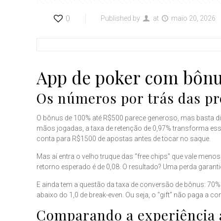
0
Published by
at
maio 20, 2026
App de poker com bônus
Os números por trás das p
O bônus de 100% até R$500 parece generoso, mas basta div
mãos jogadas, a taxa de retenção de 0,97% transforma ess
conta para R$1500 de apostas antes de tocar no saque.
Mas aí entra o velho truque das “free chips” que vale menos
retorno esperado é de 0,08. O resultado? Uma perda garanti
E ainda tem a questão da taxa de conversão de bônus: 70% 
abaixo do 1,0 de break-even. Ou seja, o “gift” não paga a con
Comparando a experiência a