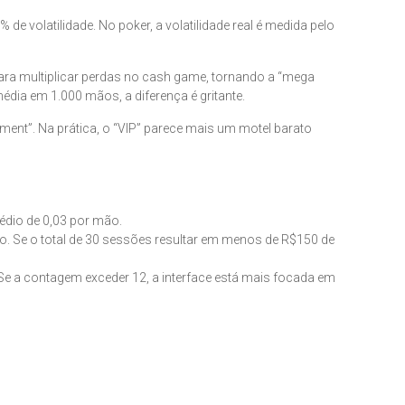
e volatilidade. No poker, a volatilidade real é medida pelo
ara multiplicar perdas no cash game, tornando a “mega
ia em 1.000 mãos, a diferença é gritante.
ment”. Na prática, o “VIP” parece mais um motel barato
médio de 0,03 por mão.
uido. Se o total de 30 sessões resultar em menos de R$150 de
. Se a contagem exceder 12, a interface está mais focada em