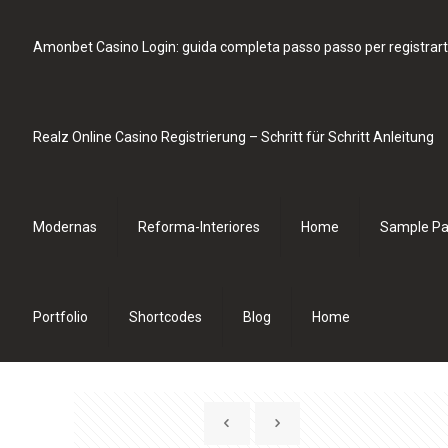
Amonbet Casino Login: guida completa passo passo per registrarti
Realz Online Casino Registrierung – Schritt für Schritt Anleitung
Modernas
Reforma-Interiores
Home
Sample P
Portfolio
Shortcodes
Blog
Home