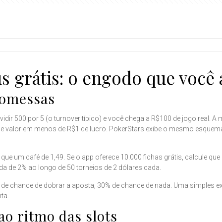
 grátis: o engodo que você a
romessas
idir 500 por 5 (o turnover típico) e você chega a R$100 de jogo real.
e valor em menos de R$1 de lucro. PokerStars exibe o mesmo esquema,
 que um café de 1,49. Se o app oferece 10.000 fichas grátis, calcule qu
da de 2% ao longo de 50 torneios de 2 dólares cada.
de chance de dobrar a aposta, 30% de chance de nada. Uma simples expe
ta.
o ritmo das slots