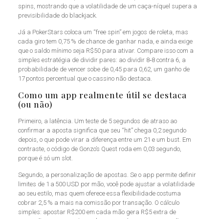
spins, mostrando que a volatilidade de um caça-níquel supera a
previsibilidade do blackjack.
Já a PokerStars coloca um “free spin” em jogos de roleta, mas
cada giro tem 0,75 % de chance de ganhar nada, e ainda exige
que o saldo mínimo seja R$50 para ativar. Compare isso com a
simples estratégia de dividir pares: ao dividir 8‑8 contra 6, a
probabilidade de vencer sobe de 0,45 para 0,62, um ganho de
17 pontos percentual que o cassino não destaca.
Como um app realmente útil se destaca
(ou não)
Primeiro, a latência. Um teste de 5 segundos de atraso ao
confirmar a aposta significa que seu “hit” chega 0,2 segundo
depois, o que pode virar a diferença entre um 21 e um bust. Em
contraste, o código de Gonzo’s Quest roda em 0,03 segundo,
porque é só um slot.
Segundo, a personalização de apostas. Se o app permite definir
limites de 1 a 500 USD por mão, você pode ajustar a volatilidade
ao seu estilo, mas quem oferece essa flexibilidade costuma
cobrar 2,5 % a mais na comissão por transação. O cálculo
simples: apostar R$200 em cada mão gera R$5 extra de