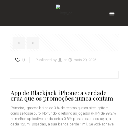
0
Published by
at
maio 20, 2026
App de Blackjack iPhone: a verdade
crua que os promoções nunca contam
Primeiro, ignore o brilho de 3 % de retorno que os sites gritam
como se fosse ouro. No fundo, o retorno ao jogador (RTP) de 99,2 %
no melhor aplicativo ainda deixa 0,8 % para a casa, ou seja, a
cada 125 mil jogadas, a sua banca perde 1 mil. Se você achava