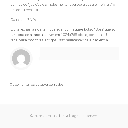
sentido de “justo”; ele simplesmente favorece a casa em 5% a 7%
em cada rodada.
Conclusão? N/A
E pra fechar, ainda tem que lidar com aquele botão “Spin” que só
funciona se a janela estiver em 1024×768 pixels, porque a UI foi
feita para monitores antigos. Isso realmente tira a paciência.
Os comentários estão encerrados.
© 2026 Camila Gibin. All Rights Reserved.