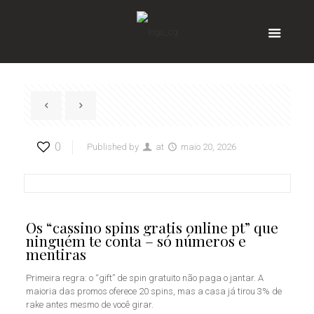
0
Published by
at
maio 20, 2026
Os “cassino spins gratis online pt” que
ninguém te conta – só números e
mentiras
Primeira regra: o “gift” de spin gratuito não paga o jantar. A
maioria das promos oferece 20 spins, mas a casa já tirou 3% de
rake antes mesmo de você girar.