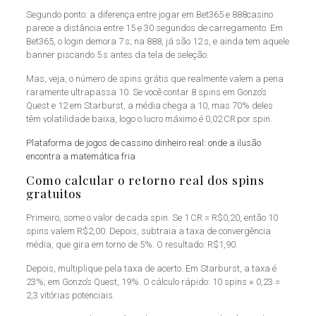
Segundo ponto: a diferença entre jogar em Bet365 e 888casino
parece a distância entre 15 e 30 segundos de carregamento. Em
Bet365, o login demora 7 s; na 888, já são 12 s, e ainda tem aquele
banner piscando 5 s antes da tela de seleção.
Mas, veja, o número de spins grátis que realmente valem a pena
raramente ultrapassa 10. Se você contar 8 spins em Gonzo’s
Quest e 12 em Starburst, a média chega a 10, mas 70% deles
têm volatilidade baixa, logo o lucro máximo é 0,02 CR por spin.
Plataforma de jogos de cassino dinheiro real: onde a ilusão
encontra a matemática fria
Como calcular o retorno real dos spins
gratuitos
Primeiro, some o valor de cada spin. Se 1 CR = R$0,20, então 10
spins valem R$2,00. Depois, subtraia a taxa de convergência
média, que gira em torno de 5%. O resultado: R$1,90.
Depois, multiplique pela taxa de acerto. Em Starburst, a taxa é
23%; em Gonzo’s Quest, 19%. O cálculo rápido: 10 spins × 0,23 =
2,3 vitórias potenciais.