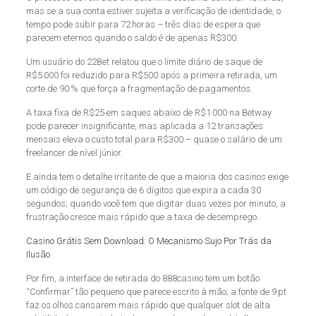
mas se a sua conta estiver sujeita a verificação de identidade, o
tempo pode subir para 72 horas – três dias de espera que
parecem eternos quando o saldo é de apenas R$300.
Um usuário do 22Bet relatou que o limite diário de saque de
R$5 000 foi reduzido para R$500 após a primeira retirada, um
corte de 90 % que força a fragmentação de pagamentos.
A taxa fixa de R$25 em saques abaixo de R$1 000 na Betway
pode parecer insignificante, mas aplicada a 12 transações
mensais eleva o custo total para R$300 – quase o salário de um
freelancer de nível júnior.
E ainda tem o detalhe irritante de que a maioria dos casinos exige
um código de segurança de 6 dígitos que expira a cada 30
segundos; quando você tem que digitar duas vezes por minuto, a
frustração cresce mais rápido que a taxa de desemprego.
Casino Grátis Sem Download: O Mecanismo Sujo Por Trás da
Ilusão
Por fim, a interface de retirada do 888casino tem um botão
“Confirmar” tão pequeno que parece escrito à mão; a fonte de 9 pt
faz os olhos cansarem mais rápido que qualquer slot de alta