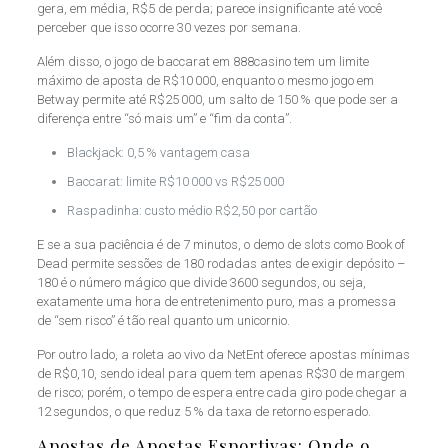
gera, em média, R$5 de perda; parece insignificante até você
perceber que isso ocorre 30 vezes por semana.
Além disso, o jogo de baccarat em 888casino tem um limite
máximo de aposta de R$10 000, enquanto o mesmo jogo em
Betway permite até R$25 000, um salto de 150 % que pode ser a
diferença entre “só mais um” e “fim da conta”.
Blackjack: 0,5 % vantagem casa
Baccarat: limite R$10 000 vs R$25 000
Raspadinha: custo médio R$2,50 por cartão
E se a sua paciência é de 7 minutos, o demo de slots como Book of
Dead permite sessões de 180 rodadas antes de exigir depósito –
180 é o número mágico que divide 3600 segundos, ou seja,
exatamente uma hora de entretenimento puro, mas a promessa
de “sem risco” é tão real quanto um unicornio.
Por outro lado, a roleta ao vivo da NetEnt oferece apostas mínimas
de R$0,10, sendo ideal para quem tem apenas R$30 de margem
de risco; porém, o tempo de espera entre cada giro pode chegar a
12 segundos, o que reduz 5 % da taxa de retorno esperado.
Apostas de Apostas Esportivas: Onde o