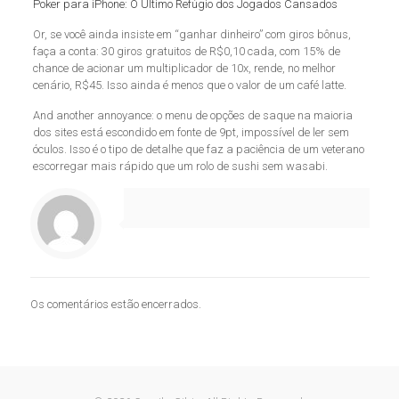
Poker para iPhone: O Último Refúgio dos Jogados Cansados
Or, se você ainda insiste em “ganhar dinheiro” com giros bônus,
faça a conta: 30 giros gratuitos de R$0,10 cada, com 15% de
chance de acionar um multiplicador de 10x, rende, no melhor
cenário, R$45. Isso ainda é menos que o valor de um café latte.
And another annoyance: o menu de opções de saque na maioria
dos sites está escondido em fonte de 9pt, impossível de ler sem
óculos. Isso é o tipo de detalhe que faz a paciência de um veterano
escorregar mais rápido que um rolo de sushi sem wasabi.
Os comentários estão encerrados.