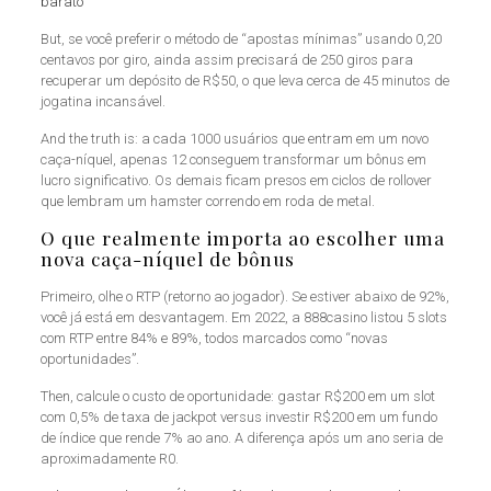
barato
But, se você preferir o método de “apostas mínimas” usando 0,20
centavos por giro, ainda assim precisará de 250 giros para
recuperar um depósito de R$50, o que leva cerca de 45 minutos de
jogatina incansável.
And the truth is: a cada 1000 usuários que entram em um novo
caça-níquel, apenas 12 conseguem transformar um bônus em
lucro significativo. Os demais ficam presos em ciclos de rollover
que lembram um hamster correndo em roda de metal.
O que realmente importa ao escolher uma
nova caça-níquel de bônus
Primeiro, olhe o RTP (retorno ao jogador). Se estiver abaixo de 92%,
você já está em desvantagem. Em 2022, a 888casino listou 5 slots
com RTP entre 84% e 89%, todos marcados como “novas
oportunidades”.
Then, calcule o custo de oportunidade: gastar R$200 em um slot
com 0,5% de taxa de jackpot versus investir R$200 em um fundo
de índice que rende 7% ao ano. A diferença após um ano seria de
aproximadamente R0.