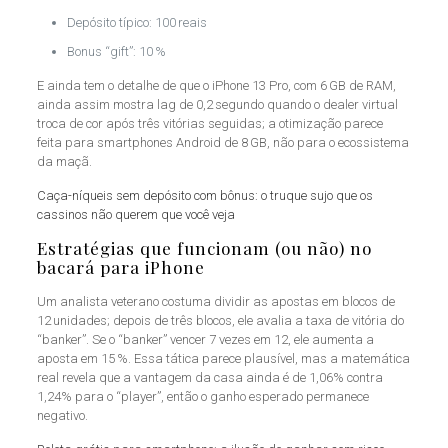
Depósito típico: 100 reais
Bonus “gift”: 10 %
E ainda tem o detalhe de que o iPhone 13 Pro, com 6 GB de RAM,
ainda assim mostra lag de 0,2 segundo quando o dealer virtual
troca de cor após três vitórias seguidas; a otimização parece
feita para smartphones Android de 8 GB, não para o ecossistema
da maçã.
Caça-níqueis sem depósito com bônus: o truque sujo que os
cassinos não querem que você veja
Estratégias que funcionam (ou não) no
bacará para iPhone
Um analista veterano costuma dividir as apostas em blocos de
12 unidades; depois de três blocos, ele avalia a taxa de vitória do
“banker”. Se o “banker” vencer 7 vezes em 12, ele aumenta a
aposta em 15 %. Essa tática parece plausível, mas a matemática
real revela que a vantagem da casa ainda é de 1,06% contra
1,24% para o “player”, então o ganho esperado permanece
negativo.