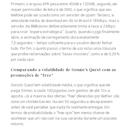
Primeiro, o arquivo APK pesa entre 45 MB e 120 MB; segundo, ele
requer permissões de leitura de SMS, o que significa que seu
telefone pode ser usado como um servidor de spam. Terceiro, a
velocidade média de download em 4G no Brasil é 18 Mbps, mas o
servidor da 888casino deliberadamente limita a taxa a 2 Mbps
para criar “espera estratégica”. Quarto, quando o jogo finalmente
abre, a animação de carregamento dura exatamente
7,3 segundos – tempo suficiente para o usuário decidir fechar
tudo. Por fim, o quinto passo: o termo de uso inclui uma cláusula
que proíbe reclamações sobre “taxas invisíveis”, como a de 0,29 %
por cada spin.
Comparando a volatilidade de Gonzo’s Quest com as
promoções de “free”
Gonzo’s Quest tem volatilidade média, o que significa que ele
paga 5 times a cada 100 jogadas com ganhos de até 10 x a
aposta. Já a maioria das ofertas “free” oferecidas por Betfair são
como um chiclete barato: duram 30 segundos e desaparecem
antes de você perceber que nada foi realmente entregue. Em
termos de probabilidade, o “free spin” tem menos chance de
acontecer que um raio cair na sua varanda durante um passeio
noturno.