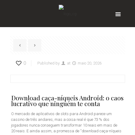
0
Published by
at
maio 20, 2026
Download caça-níqueis Android: o caos
lucrativo que ninguém te conta
O mercado de aplicativos de slots para Android parece um
cassino de três andares, mas a coisa real é que 73 % dos
jogadores nunca conseguem transformar 10 reais em mais de
20 reais. E ainda assim, a promessa de “download caça-níqueis